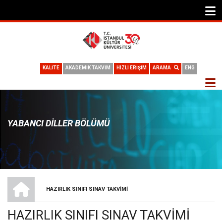
KALİTE
AKADEMİK TAKVİM
HIZLI ERİŞİM
ARAMA
ENG
YABANCI DILLER BÖLÜMÜ
ANA SAYFA
HAZIRLIK SINIFI SINAV TAKVIMI
SAYFA
HAZIRLIK SINIFI SINAV TAKVIMI
YOLU