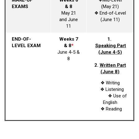
EXAMS
& 8
(May 21)
May 21
❖ End-of-Level
and June
(June 11)
11
END-OF-
Weeks 7
1.
LEVEL EXAM
& 8
*
Speaking Part
June 4-5 &
(June 4-5
)
8
2.
Written
Part
(June 8
)
❖ Writing
❖ Listening
❖ Use of
English
❖ Reading