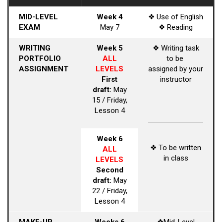
MID-LEVEL
Week 4
❖ Use of English
EXAM
May 7
❖ Reading
WRITING
Week 5
❖ Writing task
PORTFOLIO
ALL
to be
ASSIGNMENT
LEVELS
assigned by your
First
instructor
draft:
May
15 / Friday,
Lesson 4
Week 6
❖ To be written
ALL
in class
LEVELS
Second
draft:
May
22 / Friday,
Lesson 4
MAKE-UP
Weeks 6
❖Mid-Level