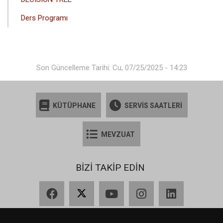
Ders Programı
Son Güncelleme Tarihi: Cu, 07/25/2025 - 14:23
KÜTÜPHANE
SERVİS SAATLERİ
MEVZUAT
BİZİ TAKİP EDİN
Facebook
X
YouTube
Instagram
LinkedIn