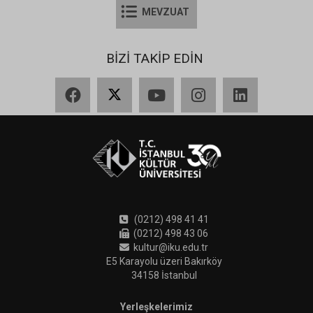
MEVZUAT
BİZİ TAKİP EDİN
Facebook
X
YouTube
Instagram
LinkedIn
(0212) 498 41 41
(0212) 498 43 06
kultur@iku.edu.tr
E5 Karayolu üzeri Bakırköy
34158 İstanbul
Yerleşkelerimiz