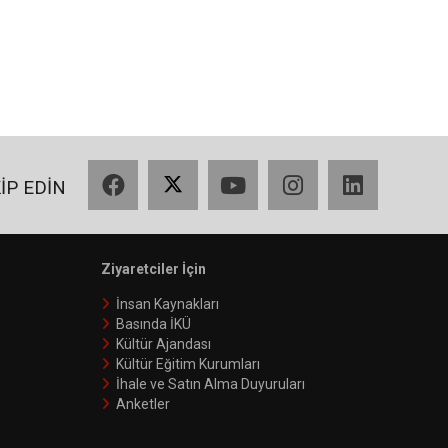
Facebook
X
YouTube
Instagram
LinkedIn
KİP EDİN
Ziyaretciler İçin
İnsan Kaynakları
Basında İKÜ
Kültür Ajandası
Kültür Eğitim Kurumları
İhale ve Satın Alma Duyuruları
Anketler