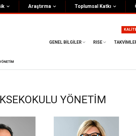
ik
Araştırma
Toplumsal Katkı
m
Kurumsal
KALİT
Onursal Başkan
Görsel Kimlik Rehberi
GENEL BILGILER
RISE
TAKVIMLE
i Heyet
Kalite Yönetim Sistemi
ük
Stratejik Plan
 YÖNETIM
asyon Şeması
Eğiticinin Eğitimi Programı
Bilgi Güvenliği
YÜKSEKOKULU YÖNETIM
Politikalar