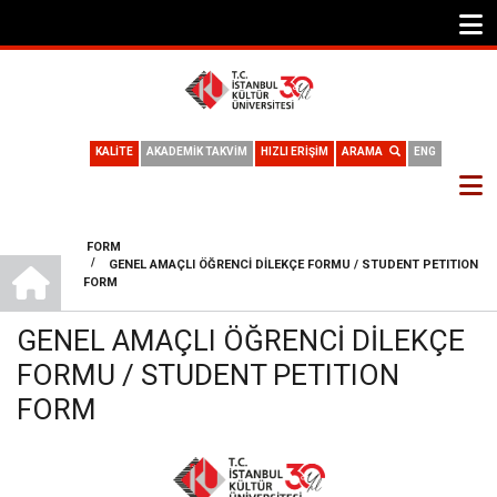
KALİTE
AKADEMİK TAKVİM
HIZLI ERİŞİM
ARAMA
ENG
FORM
ANA SAYFA
/
GENEL AMAÇLI ÖĞRENCİ DİLEKÇE FORMU / STUDENT PETITION
SAYFA
FORM
YOLU
GENEL AMAÇLI ÖĞRENCİ DİLEKÇE
FORMU / STUDENT PETITION
FORM