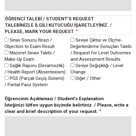
ÖĞRENCI TALEBI / STUDENT’S REQUEST
TALEBINIZLE ILGILI KUTUCUĞU IŞARETLEYINIZ. /
PLEASE, MARK YOUR REQUEST.
Sınav Sonucu İtirazı /
Seviye Çıktısı ve Ölçme-
Objection to Exam Result
Değerlendirme Sonuçları Talebi
Mazeret Sınavı Talebi /
/ Request for Level Outcomes
Make-Up Exam
and Assessment Results
Sağlık Raporu (Devamsızlık)
Seviye Değişikliği / Level
/ Health Report (Absenteeism)
Change
PGS (Parçalı Geçiş Sistemi)
Diğer / Other
/ Partial Pass System
Öğrencinin Açıklaması / Student’s Explanation
İsteğinizi lütfen uygun biçimde belirtiniz. / Please, write a
clear and brief description of your request.