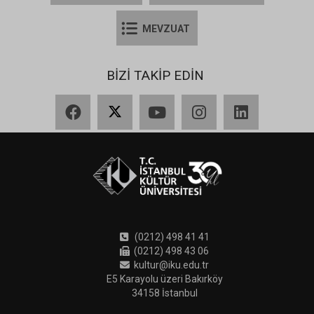
MEVZUAT
BİZİ TAKİP EDİN
Facebook
X
YouTube
Instagram
LinkedIn
(0212) 498 41 41
(0212) 498 43 06
kultur@iku.edu.tr
E5 Karayolu üzeri Bakırköy
34158 İstanbul